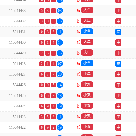
115044434
4
6
8
18
殺
中
大单
115044433
5
3
0
08
殺
中
大单
115044432
3
8
5
16
殺
中
小单
115044431
0
8
3
11
殺
错
大单
115044430
9
1
4
14
殺
中
大单
115044429
2
5
9
16
殺
中
小单
115044428
2
1
4
07
殺
错
小单
115044427
6
7
7
20
殺
中
小双
115044426
0
9
5
14
殺
中
小双
115044425
6
5
7
18
殺
中
小双
115044424
6
9
4
19
殺
中
小双
115044423
3
5
3
11
殺
中
小双
115044422
8
9
2
19
殺
中