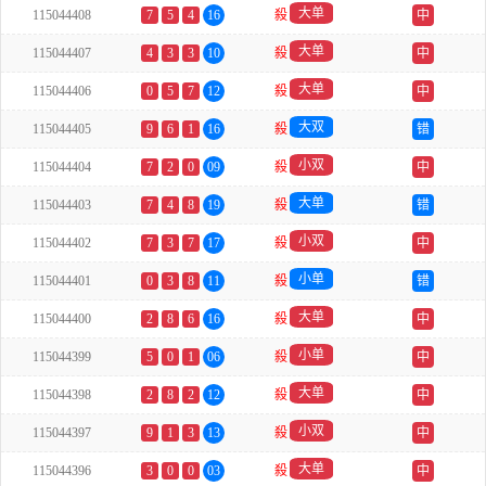
大单
115044408
7
5
4
16
殺
中
大单
115044407
4
3
3
10
殺
中
大单
115044406
0
5
7
12
殺
中
大双
115044405
9
6
1
16
殺
错
小双
115044404
7
2
0
09
殺
中
大单
115044403
7
4
8
19
殺
错
小双
115044402
7
3
7
17
殺
中
小单
115044401
0
3
8
11
殺
错
大单
115044400
2
8
6
16
殺
中
小单
115044399
5
0
1
06
殺
中
大单
115044398
2
8
2
12
殺
中
小双
115044397
9
1
3
13
殺
中
大单
115044396
3
0
0
03
殺
中