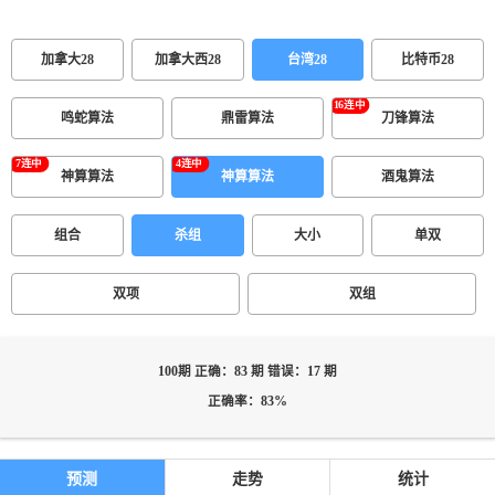
加拿大28
加拿大西28
台湾28
比特币28
鸣蛇算法
鼎雷算法
刀锋算法
神算算法
神算算法
酒鬼算法
组合
杀组
大小
单双
双项
双组
100期 正确：83 期 错误：17 期
正确率：83%
预测
走势
统计