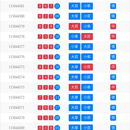
115044581
8
8
7
23
大双
小单
错
115044580
0
2
7
09
大单
小双
错
115044579
9
1
8
18
大双
小单
中
115044578
7
3
6
16
小单
大双
中
115044577
6
9
4
19
小单
大双
错
115044576
0
3
7
10
大双
小单
错
115044575
4
2
4
10
大单
小双
中
115044574
8
4
8
20
大单
小双
错
115044573
8
3
7
18
大双
小单
中
115044572
7
1
5
13
大单
小双
错
115044571
1
8
8
17
大双
小单
错
115044570
1
3
5
09
大单
小双
错
115044569
0
3
0
03
大单
小双
错