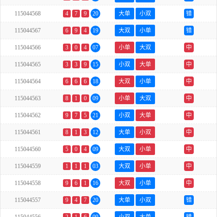
115044568
4
7
9
20
大单
小双
错
115044567
6
9
4
19
大双
小单
错
115044566
3
0
4
07
小单
大双
中
115044565
3
3
9
15
小双
大单
中
115044564
6
6
6
18
大双
小单
中
115044563
8
1
0
09
小单
大双
中
115044562
9
7
5
21
小双
大单
中
115044561
8
1
3
12
大单
小双
中
115044560
5
0
4
09
大双
小单
中
115044559
1
1
1
03
大双
小单
中
115044558
9
6
1
16
大双
小单
中
115044557
9
4
7
20
大单
小双
错