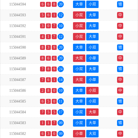
115044594
6
6
8
20
大单
小双
错
115044593
5
6
1
12
小双
大单
中
115044592
3
0
7
10
小双
大单
中
115044591
4
1
7
12
小双
大单
中
115044590
8
3
9
20
大单
小双
错
115044589
8
6
6
20
大双
小单
中
115044588
7
8
9
24
小双
大单
错
115044587
7
6
1
14
大双
小单
中
115044586
2
8
0
10
大单
小双
中
115044585
6
5
0
11
大单
小双
错
115044584
7
5
5
17
小双
大单
中
115044583
1
1
7
09
小双
大单
错
115044582
6
3
0
09
小单
大双
中