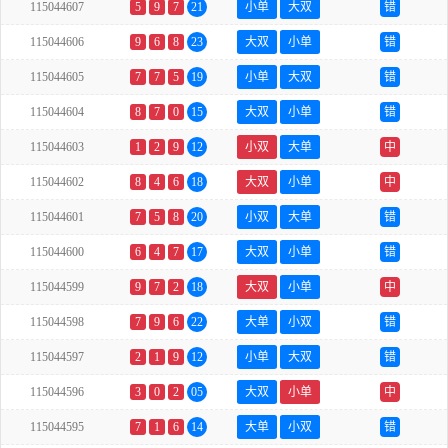
115044607
5
9
7
21
小单
大双
错
115044606
9
6
8
23
大双
小单
错
115044605
7
7
5
19
小单
大双
错
115044604
8
7
0
15
大双
小单
错
115044603
1
2
9
12
小双
大单
中
115044602
8
4
6
18
大双
小单
中
115044601
7
5
8
20
小双
大单
错
115044600
6
4
7
17
大双
小单
错
115044599
9
7
2
18
大双
小单
中
115044598
7
9
6
22
大单
小双
错
115044597
2
1
9
12
小单
大双
错
115044596
3
0
2
05
大双
小单
中
115044595
7
1
6
14
大单
小双
错