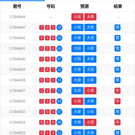
期号
号码
预测
结果
115044644
---
小双
大单
---
115044643
7
6
5
18
小双
大单
错
115044642
0
4
0
04
小单
大双
错
115044641
0
2
4
06
大双
小单
错
115044640
3
4
0
07
小双
大单
错
115044639
1
4
7
12
小单
大双
错
115044638
9
5
1
15
大双
小单
错
115044637
2
4
7
13
大双
小单
中
115044636
1
3
0
04
小双
大单
中
115044635
3
0
4
07
大单
小双
错
115044634
8
0
0
08
大单
小双
中
115044633
8
1
4
13
小双
大单
错