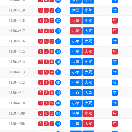
115044620
3
4
1
08
大双
小单
错
115044619
8
5
2
15
大双
小单
错
115044618
8
8
7
23
大单
小双
中
115044617
6
4
3
13
小单
大双
中
115044616
9
6
2
17
小单
大双
错
115044615
1
5
8
14
小单
大双
中
115044614
9
1
6
16
大单
小双
错
115044613
8
9
4
21
小单
大双
错
115044612
3
4
1
08
小单
大双
错
115044611
5
3
6
14
小双
大单
错
115044610
0
1
5
06
小单
大双
错
115044609
2
0
2
04
大单
小双
中
115044608
5
8
1
14
小单
大双
中