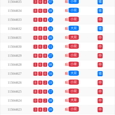
小单
115044635
3
0
4
07
殺
错
小双
115044634
8
0
0
08
殺
错
小双
115044633
8
1
4
13
殺
中
大双
115044632
6
4
4
14
殺
错
大双
115044631
0
0
9
09
殺
中
小双
115044630
2
6
3
11
殺
中
小双
115044629
9
9
9
27
殺
中
小单
115044628
1
6
1
08
殺
中
大双
115044627
9
7
0
16
殺
错
小双
115044626
8
9
2
19
殺
中
小双
115044625
8
3
6
17
殺
中
大单
115044624
0
6
2
08
殺
中
小双
115044623
3
4
2
09
殺
中