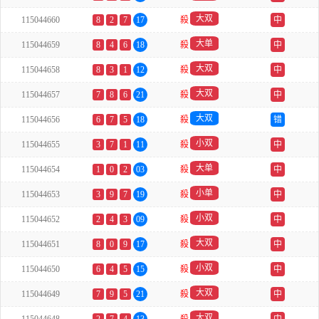
大双
115044660
8
2
7
17
殺
中
大单
115044659
8
4
6
18
殺
中
大双
115044658
8
3
1
12
殺
中
大双
115044657
7
8
6
21
殺
中
大双
115044656
6
7
5
18
殺
错
小双
115044655
3
7
1
11
殺
中
大单
115044654
1
0
2
03
殺
中
小单
115044653
3
9
7
19
殺
中
小双
115044652
2
4
3
09
殺
中
大双
115044651
8
0
9
17
殺
中
小双
115044650
6
4
5
15
殺
中
大双
115044649
7
9
5
21
殺
中
大双