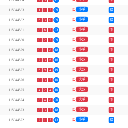
115044584
7
5
5
17
殺
中
小单
115044583
1
1
7
09
殺
错
小单
115044582
6
3
0
09
殺
错
小单
115044581
8
8
7
23
殺
中
小双
115044580
0
2
7
09
殺
中
小单
115044579
9
1
8
18
殺
中
小双
115044578
7
3
6
16
殺
中
大双
115044577
6
9
4
19
殺
中
大单
115044576
0
3
7
10
殺
中
大双
115044575
4
2
4
10
殺
中
大单
115044574
8
4
8
20
殺
中
小双
115044573
8
3
7
18
殺
中
小单
115044572
7
1
5
13
殺
错