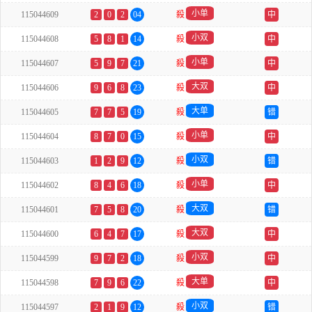
小单
115044609
2
0
2
04
殺
中
小双
115044608
5
8
1
14
殺
中
小单
115044607
5
9
7
21
殺
中
大双
115044606
9
6
8
23
殺
中
大单
115044605
7
7
5
19
殺
错
小单
115044604
8
7
0
15
殺
中
小双
115044603
1
2
9
12
殺
错
小单
115044602
8
4
6
18
殺
中
大双
115044601
7
5
8
20
殺
错
大双
115044600
6
4
7
17
殺
中
小双
115044599
9
7
2
18
殺
中
大单
115044598
7
9
6
22
殺
中
小双
115044597
2
1
9
12
殺
错