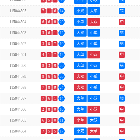
115044596
3
0
2
05
大单
小双
错
115044595
7
1
6
14
小双
大单
错
115044594
6
6
8
20
小单
大双
中
115044593
5
6
1
12
大双
小单
错
115044592
3
0
7
10
大双
小单
错
115044591
4
1
7
12
大单
小双
中
115044590
8
3
9
20
大单
小双
错
115044589
8
6
6
20
大双
小单
中
115044588
7
8
9
24
大双
小单
中
115044587
7
6
1
14
大单
小双
错
115044586
2
8
0
10
大单
小双
中
115044585
6
5
0
11
小单
大双
中
115044584
7
5
5
17
小双
大单
中