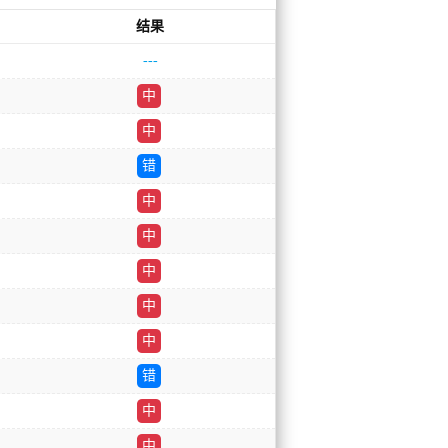
结果
---
中
中
错
中
中
中
中
中
错
中
中