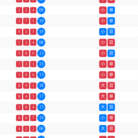
08
小
单
2
2
4
10
小
单
2
7
1
19
小
双
9
3
7
08
小
双
1
3
4
13
小
双
5
8
0
13
小
单
7
3
3
13
小
单
1
6
6
18
大
双
8
9
1
17
大
单
8
4
5
13
大
双
3
6
4
19
小
单
6
6
7
08
大
双
4
2
2