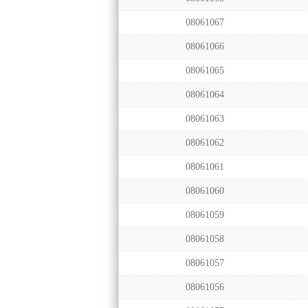
08061067
08061066
08061065
08061064
08061063
08061062
08061061
08061060
08061059
08061058
08061057
08061056