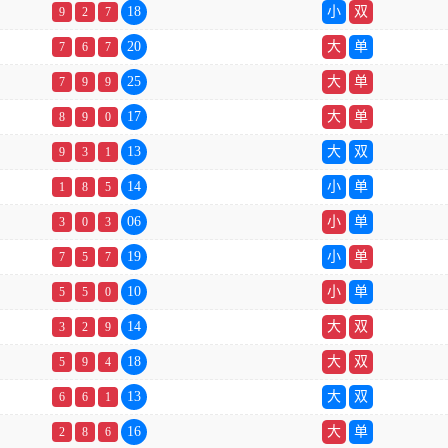
18
小
双
9
2
7
20
大
单
7
6
7
25
大
单
7
9
9
17
大
单
8
9
0
13
大
双
9
3
1
14
小
单
1
8
5
06
小
单
3
0
3
19
小
单
7
5
7
10
小
单
5
5
0
14
大
双
3
2
9
18
大
双
5
9
4
13
大
双
6
6
1
16
大
单
2
8
6