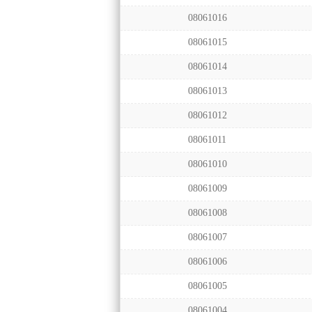
08061016
08061015
08061014
08061013
08061012
08061011
08061010
08061009
08061008
08061007
08061006
08061005
08061004