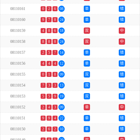
08110161
0
2
6
08
单
错
08110160
9
7
8
24
单
错
08110159
4
8
6
18
双
中
08110158
8
8
8
24
双
中
08110157
2
5
7
14
单
错
08110156
4
4
4
12
单
错
08110155
0
1
8
09
双
错
08110154
7
3
3
13
双
错
08110153
5
5
9
19
双
错
08110152
2
4
3
09
单
中
08110151
9
9
4
22
单
错
08110150
2
6
2
10
单
错