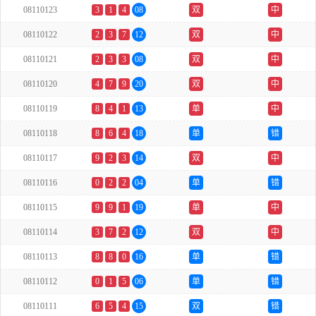
08110123
3
1
4
08
双
中
08110122
2
3
7
12
双
中
08110121
2
3
3
08
双
中
08110120
4
7
9
20
双
中
08110119
8
4
1
13
单
中
08110118
8
6
4
18
单
错
08110117
9
2
3
14
双
中
08110116
0
2
2
04
单
错
08110115
9
9
1
19
单
中
08110114
3
7
2
12
双
中
08110113
8
8
0
16
单
错
08110112
0
1
5
06
单
错
08110111
6
5
4
15
双
错