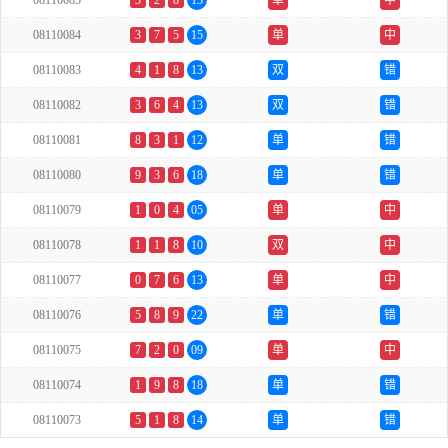
08110085
3
2
8
13
单
中
08110084
3
7
5
15
单
中
08110083
4
1
8
13
双
错
08110082
3
6
4
13
双
错
08110081
8
3
1
12
单
错
08110080
9
3
6
18
单
错
08110079
1
0
4
05
单
中
08110078
1
1
8
10
双
中
08110077
0
7
6
13
单
中
08110076
5
8
9
22
单
错
08110075
7
2
0
09
单
中
08110074
1
9
8
18
单
错
08110073
5
1
8
14
单
错