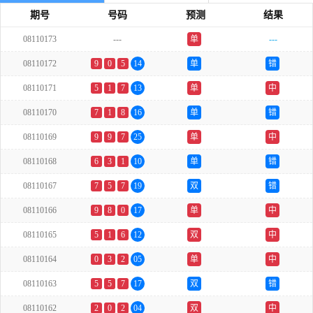
期号
号码
预测
结果
08110173
---
单
---
08110172
9
0
5
14
单
错
08110171
5
1
7
13
单
中
08110170
7
1
8
16
单
错
08110169
9
9
7
25
单
中
08110168
6
3
1
10
单
错
08110167
7
5
7
19
双
错
08110166
9
8
0
17
单
中
08110165
5
1
6
12
双
中
08110164
0
3
2
05
单
中
08110163
5
5
7
17
双
错
08110162
2
0
2
04
双
中