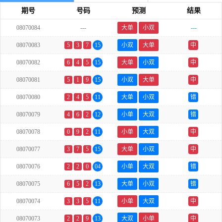
期号
号码
预测
结果
08070085
---
小双
大单
---
08070084
2
3
5
10
大单
小双
中
08070083
5
3
7
15
小双
大单
中
08070082
6
4
5
15
大单
小双
中
08070081
5
1
9
15
小双
大单
中
08070080
2
4
5
11
大单
小双
错
08070079
4
6
2
12
小单
大双
错
08070078
0
9
2
11
小单
大双
中
08070077
3
7
5
15
大单
小双
中
08070076
2
2
0
04
小单
大双
错
08070075
6
5
2
13
大单
小双
错
08070074
3
3
5
11
小单
大双
中