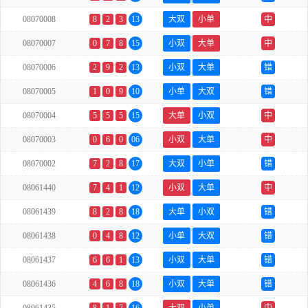
08070009
9
6
3
18
小双
大单
错
08070008
8
2
3
13
大双
小单
中
08070007
0
7
8
15
小双
大单
中
08070006
2
9
2
13
小双
大单
错
08070005
1
0
9
10
小单
大双
错
08070004
5
5
5
15
大单
小双
中
08070003
0
6
0
06
小双
大单
中
08070002
7
2
8
17
大双
小单
错
08061440
7
4
1
12
小双
大单
中
08061439
8
2
8
18
大单
小双
错
08061438
0
4
8
12
小单
大双
错
08061437
6
6
1
13
小双
大单
错