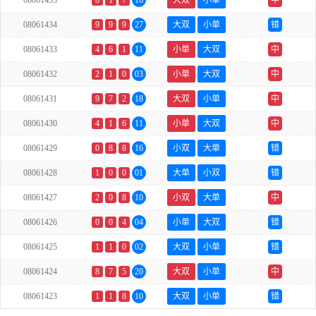
08061436
4
6
8
18
小双
大单
错
08061435
8
1
7
16
大双
小单
中
08061434
9
9
9
27
大双
小单
错
08061433
4
6
1
11
小单
大双
中
08061432
2
1
0
03
小单
大双
中
08061431
9
7
2
18
大双
小单
中
08061430
4
1
6
11
小单
大双
中
08061429
0
8
8
16
小双
大单
错
08061428
1
0
0
01
大单
小双
错
08061427
2
0
8
10
小双
大单
中
08061426
0
0
4
04
小单
大双
错
08061425
1
1
0
02
大双
小单
错
08061424
8
7
5
20
大双
小单
中