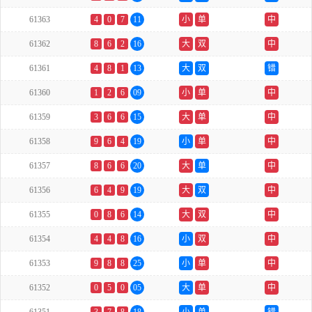
61363
4
0
7
11
小
单
中
61362
8
6
2
16
大
双
中
61361
4
8
1
13
大
双
错
61360
1
2
6
09
小
单
中
61359
3
6
6
15
大
单
中
61358
9
6
4
19
小
单
中
61357
8
6
6
20
大
单
中
61356
6
4
9
19
大
双
中
61355
0
8
6
14
大
双
中
61354
4
4
8
16
小
双
中
61353
9
8
8
25
小
单
中
61352
0
5
0
05
大
单
中