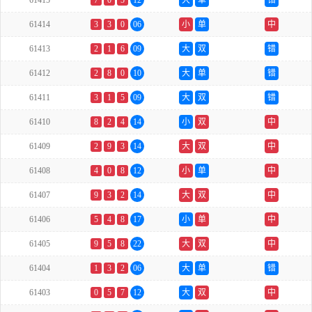
61415
7
0
5
12
大
单
错
61414
3
3
0
06
小
单
中
61413
2
1
6
09
大
双
错
61412
2
8
0
10
大
单
错
61411
3
1
5
09
大
双
错
61410
8
2
4
14
小
双
中
61409
2
9
3
14
大
双
中
61408
4
0
8
12
小
单
中
61407
9
3
2
14
大
双
中
61406
5
4
8
17
小
单
中
61405
9
5
8
22
大
双
中
61404
1
3
2
06
大
单
错
61403
0
5
7
12
大
双
中