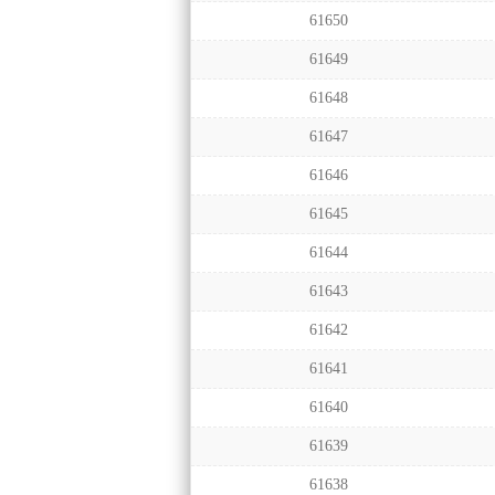
61650
61649
61648
61647
61646
61645
61644
61643
61642
61641
61640
61639
61638