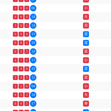
06
小
2
0
4
14
大
4
6
4
14
双
5
8
1
13
双
0
9
4
19
双
9
8
2
14
双
6
3
5
13
小
4
7
2
19
双
7
4
8
12
双
3
4
5
04
小
2
2
0
14
大
6
5
3
17
单
8
4
5