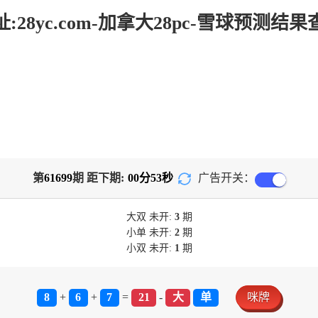
:28yc.com-加拿大28pc-雪球预测结
第
61699
期 距下期:
00
分
52
秒
广告开关：
大双
未开:
3
期
小单
未开:
2
期
小双
未开:
1
期
8
+
6
+
7
=
21
-
大
单
咪牌