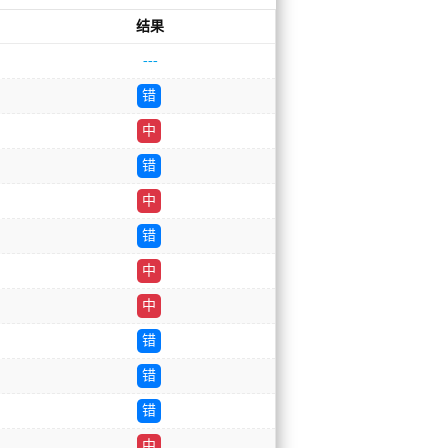
结果
---
错
中
错
中
错
中
中
错
错
错
中