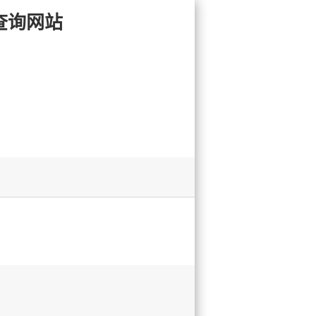
果查询网站