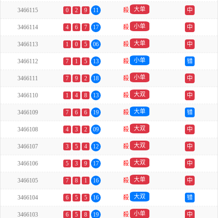
大单
3466115
0
2
9
11
殺
中
小单
3466114
4
6
7
17
殺
中
大单
3466113
1
0
5
06
殺
中
小单
3466112
7
1
5
13
殺
错
小单
3466111
7
9
2
18
殺
中
大双
3466110
1
4
8
13
殺
中
大单
3466109
7
6
6
19
殺
错
大双
3466108
4
3
2
09
殺
中
大双
3466107
3
5
4
12
殺
中
大双
3466106
5
3
9
17
殺
中
大单
3466105
7
8
1
16
殺
中
大双
3466104
6
5
5
16
殺
错
小单
3466103
6
5
8
19
殺
中