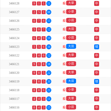
大单
3466128
9
1
1
11
殺
中
小单
3466127
2
5
1
08
殺
中
小双
3466126
0
7
8
15
殺
中
大双
3466125
5
0
7
12
殺
中
小双
3466124
6
4
9
19
殺
中
大双
3466123
5
5
6
16
殺
错
大单
3466122
2
4
6
12
殺
中
小双
3466121
9
1
8
18
殺
中
大单
3466120
9
8
5
22
殺
中
大双
3466119
7
8
5
20
殺
错
小单
3466118
8
8
6
22
殺
中
大单
3466117
4
4
3
11
殺
中
小双
3466116
8
4
3
15
殺
中