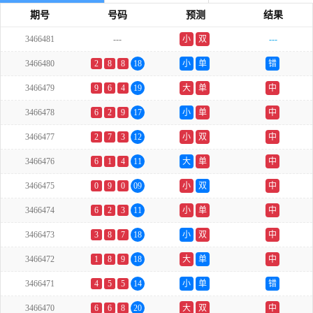
期号
号码
预测
结果
3466481
---
小
双
---
3466480
2
8
8
18
小
单
错
3466479
9
6
4
19
大
单
中
3466478
6
2
9
17
小
单
中
3466477
2
7
3
12
小
双
中
3466476
6
1
4
11
大
单
中
3466475
0
9
0
09
小
双
中
3466474
6
2
3
11
小
单
中
3466473
3
8
7
18
小
双
中
3466472
1
8
9
18
大
单
中
3466471
4
5
5
14
小
单
错
3466470
6
6
8
20
大
双
中