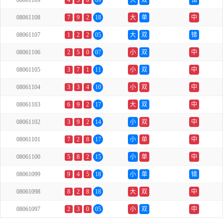
08061109
4
5
0
09
大
双
错
08061108
7
9
2
18
大
单
中
08061107
1
2
2
05
大
双
错
08061106
2
5
0
07
小
双
中
08061105
3
7
1
11
小
双
中
08061104
3
3
4
10
小
双
中
08061103
6
9
2
17
大
双
中
08061102
3
9
2
14
小
双
中
08061101
7
2
8
17
小
单
中
08061100
5
8
2
15
小
单
中
08061099
9
4
5
18
小
单
错
08061098
8
2
8
18
大
双
中
08061097
2
3
0
05
小
双
中