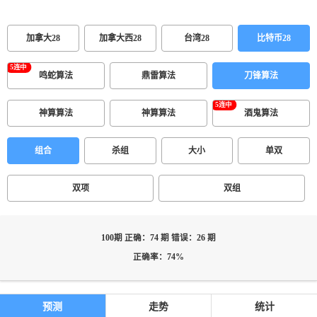
加拿大28
加拿大西28
台湾28
比特币28
鸣蛇算法
鼎雷算法
刀锋算法
神算算法
神算算法
酒鬼算法
组合
杀组
大小
单双
双项
双组
100期 正确：74 期 错误：26 期
正确率：74%
预测
走势
统计