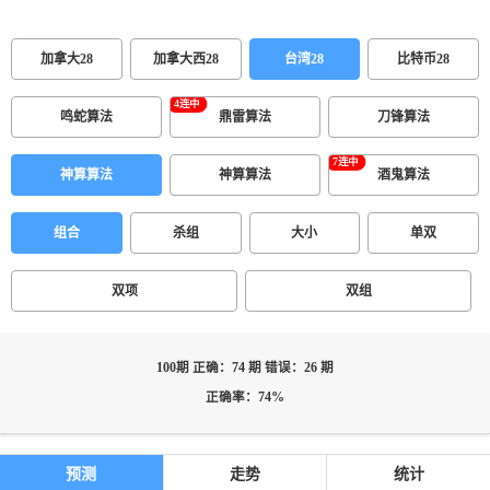
加拿大28
加拿大西28
台湾28
比特币28
鸣蛇算法
鼎雷算法
刀锋算法
神算算法
神算算法
酒鬼算法
组合
杀组
大小
单双
双项
双组
100期 正确：74 期 错误：26 期
正确率：74%
预测
走势
统计