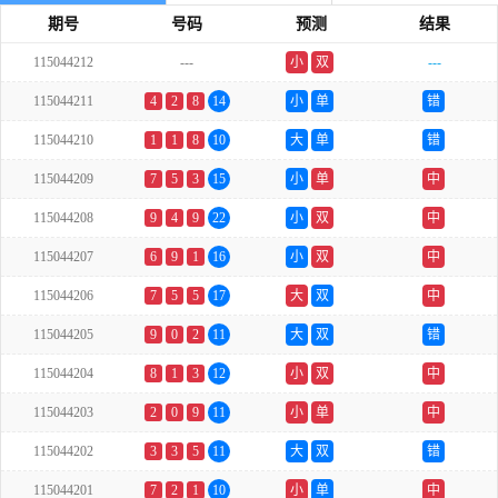
期号
号码
预测
结果
115044212
---
小
双
---
115044211
4
2
8
14
小
单
错
115044210
1
1
8
10
大
单
错
115044209
7
5
3
15
小
单
中
115044208
9
4
9
22
小
双
中
115044207
6
9
1
16
小
双
中
115044206
7
5
5
17
大
双
中
115044205
9
0
2
11
大
双
错
115044204
8
1
3
12
小
双
中
115044203
2
0
9
11
小
单
中
115044202
3
3
5
11
大
双
错
115044201
7
2
1
10
小
单
中