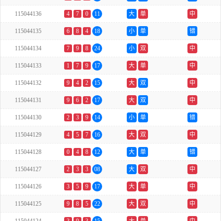
115044136
4
7
0
11
大
单
中
115044135
6
8
4
18
小
单
错
115044134
7
9
8
24
小
双
中
115044133
1
7
9
17
大
单
中
115044132
9
4
2
15
大
双
中
115044131
9
6
2
17
大
双
中
115044130
2
3
9
14
小
单
错
115044129
4
5
7
16
大
双
中
115044128
0
4
8
12
大
单
错
115044127
2
3
3
08
大
双
中
115044126
3
5
9
17
大
单
中
115044125
9
8
5
22
大
双
中