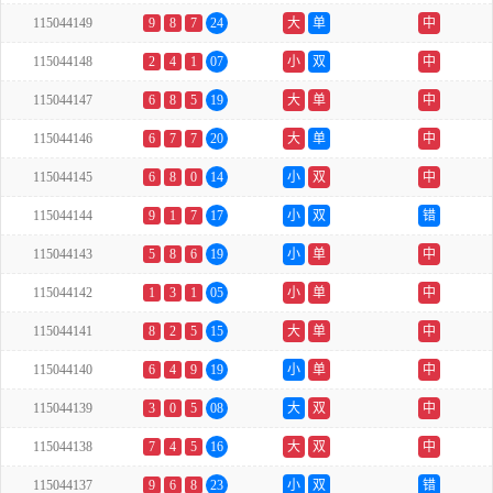
115044149
9
8
7
24
大
单
中
115044148
2
4
1
07
小
双
中
115044147
6
8
5
19
大
单
中
115044146
6
7
7
20
大
单
中
115044145
6
8
0
14
小
双
中
115044144
9
1
7
17
小
双
错
115044143
5
8
6
19
小
单
中
115044142
1
3
1
05
小
单
中
115044141
8
2
5
15
大
单
中
115044140
6
4
9
19
小
单
中
115044139
3
0
5
08
大
双
中
115044138
7
4
5
16
大
双
中
115044137
9
6
8
23
小
双
错