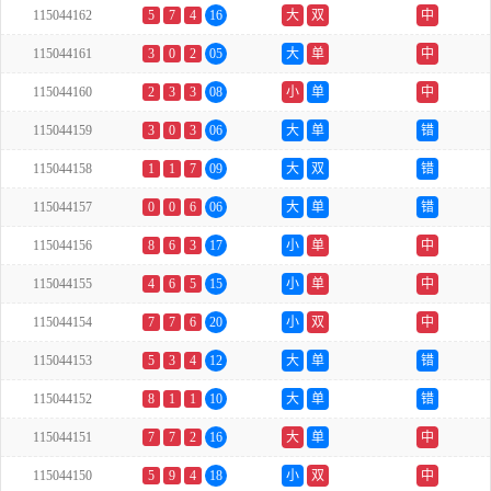
115044162
5
7
4
16
大
双
中
115044161
3
0
2
05
大
单
中
115044160
2
3
3
08
小
单
中
115044159
3
0
3
06
大
单
错
115044158
1
1
7
09
大
双
错
115044157
0
0
6
06
大
单
错
115044156
8
6
3
17
小
单
中
115044155
4
6
5
15
小
单
中
115044154
7
7
6
20
小
双
中
115044153
5
3
4
12
大
单
错
115044152
8
1
1
10
大
单
错
115044151
7
7
2
16
大
单
中
115044150
5
9
4
18
小
双
中