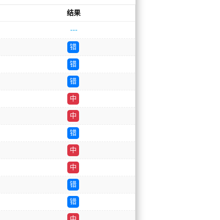
结果
---
错
错
错
中
中
错
中
中
错
错
中