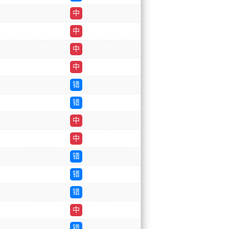
中
中
中
中
错
错
中
中
错
错
错
中
错