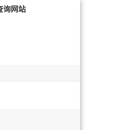
果查询网站