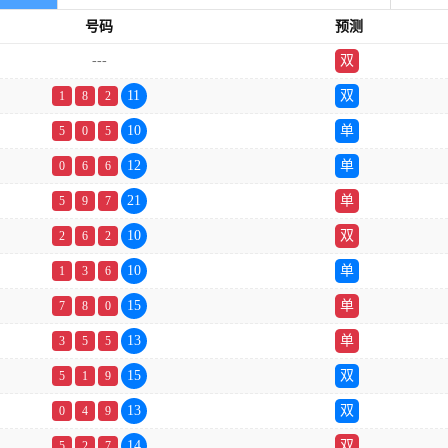
号码
预测
---
双
11
双
1
8
2
10
单
5
0
5
12
单
0
6
6
21
单
5
9
7
10
双
2
6
2
10
单
1
3
6
15
单
7
8
0
13
单
3
5
5
15
双
5
1
9
13
双
0
4
9
14
双
5
2
7