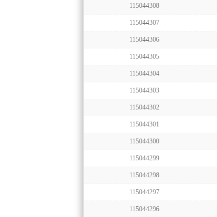
115044308
115044307
115044306
115044305
115044304
115044303
115044302
115044301
115044300
115044299
115044298
115044297
115044296