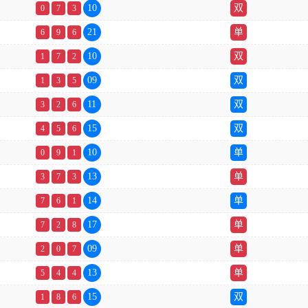
10
双
0
7
3
21
单
6
9
6
10
双
1
7
2
09
双
1
3
5
11
双
3
2
6
15
双
4
5
6
10
单
0
9
1
13
单
3
7
3
14
单
7
6
1
17
单
7
2
8
09
单
2
0
7
13
单
5
4
4
15
双
1
8
6