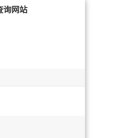
果查询网站