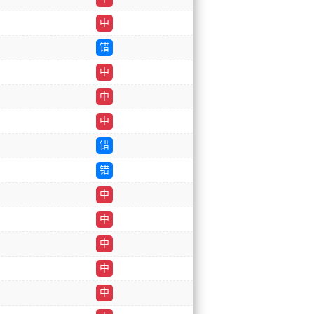
中
错
中
中
中
错
错
中
中
中
中
中