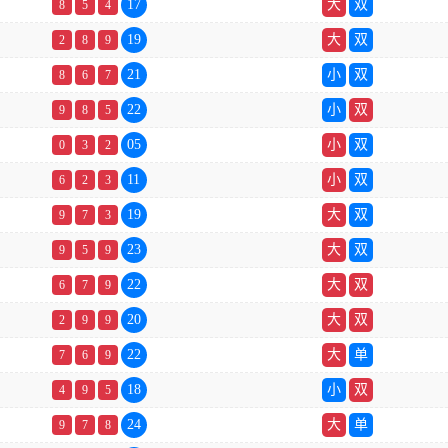
17
大
双
8
5
4
19
大
双
2
8
9
21
小
双
8
6
7
22
小
双
9
8
5
05
小
双
0
3
2
11
小
双
6
2
3
19
大
双
9
7
3
23
大
双
9
5
9
22
大
双
6
7
9
20
大
双
2
9
9
22
大
单
7
6
9
18
小
双
4
9
5
24
大
单
9
7
8