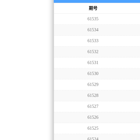
期号
61535
61534
61533
61532
61531
61530
61529
61528
61527
61526
61525
61524