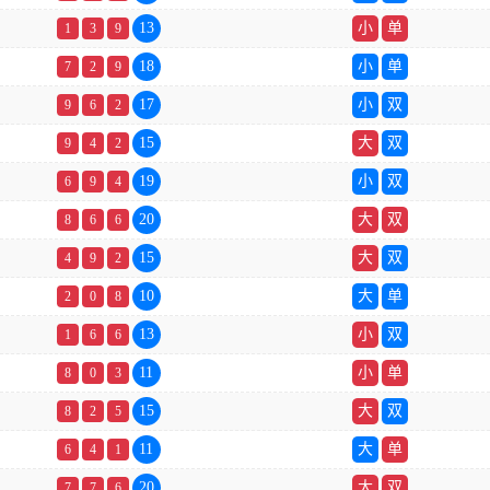
13
小
单
1
3
9
18
小
单
7
2
9
17
小
双
9
6
2
15
大
双
9
4
2
19
小
双
6
9
4
20
大
双
8
6
6
15
大
双
4
9
2
10
大
单
2
0
8
13
小
双
1
6
6
11
小
单
8
0
3
15
大
双
8
2
5
11
大
单
6
4
1
20
大
双
7
7
6