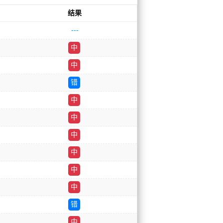
结果
---
中
中
错
中
中
中
中
中
中
错
中