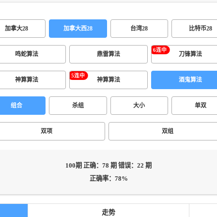
加拿大28
加拿大西28
台湾28
比特币28
鸣蛇算法
鼎雷算法
刀锋算法
神算算法
神算算法
酒鬼算法
组合
杀组
大小
单双
双项
双组
100期 正确：78 期 错误：22 期
正确率：78%
走势