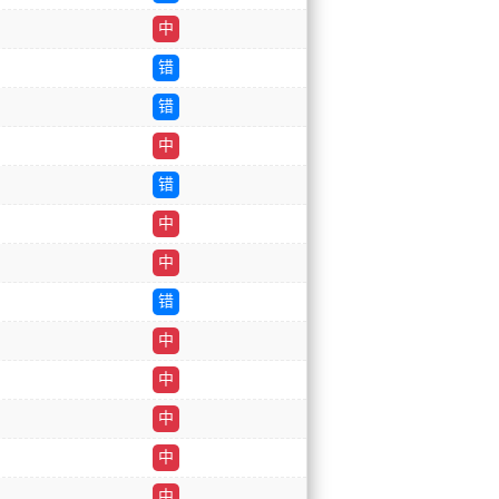
中
错
错
中
错
中
中
错
中
中
中
中
中