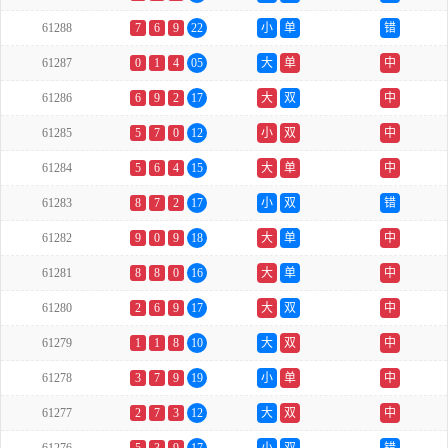
61288
7
6
9
22
小
单
错
61287
0
1
4
05
大
单
中
61286
6
9
2
17
大
双
中
61285
5
7
0
12
小
双
中
61284
5
6
4
15
大
单
中
61283
8
7
2
17
小
双
错
61282
9
0
9
18
大
单
中
61281
8
8
0
16
大
单
中
61280
2
6
9
17
大
双
中
61279
1
1
8
10
大
双
中
61278
3
7
9
19
小
单
中
61277
2
7
3
12
大
双
中