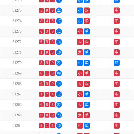
61276
5
3
9
17
小
双
错
61275
5
9
8
22
小
双
中
61274
8
4
5
17
小
单
中
61273
6
3
3
12
小
单
中
61272
6
5
3
14
大
双
中
61271
1
9
8
18
大
单
中
61270
8
5
9
22
小
单
错
61269
0
1
8
09
小
单
中
61268
0
5
9
14
大
双
中
61267
1
7
4
12
小
单
中
61266
6
8
8
22
大
单
中
61265
6
8
9
23
大
单
中
61264
8
1
1
10
小
单
中