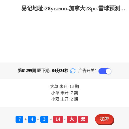
易记地址:28yc.com-加拿大28pc-雪球预测结果查询网站
第
61299
期 距下期:
04
分
24
秒
广告开关：
大单
未开:
13
期
小单
未开:
7
期
小双
未开:
2
期
7
4
3
14
大
双
咪牌
+
+
=
-