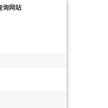
果查询网站