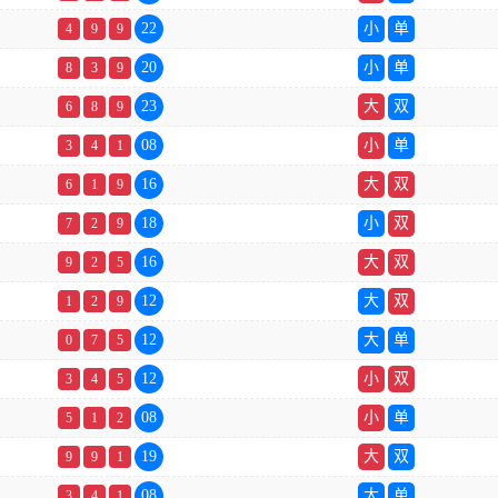
22
小
单
4
9
9
20
小
单
8
3
9
23
大
双
6
8
9
08
小
单
3
4
1
16
大
双
6
1
9
18
小
双
7
2
9
16
大
双
9
2
5
12
大
双
1
2
9
12
大
单
0
7
5
12
小
双
3
4
5
08
小
单
5
1
2
19
大
双
9
9
1
08
大
单
3
4
1