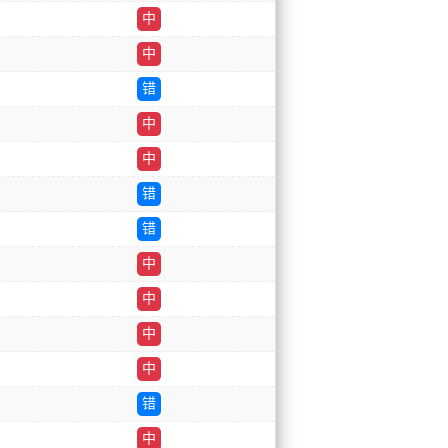
中
中
错
中
中
错
错
中
中
中
中
错
中