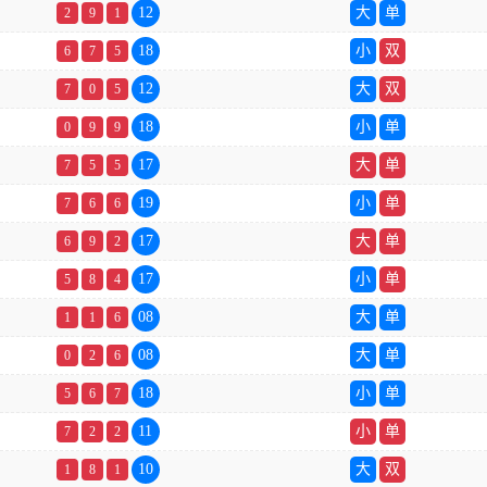
12
大
单
2
9
1
18
小
双
6
7
5
12
大
双
7
0
5
18
小
单
0
9
9
17
大
单
7
5
5
19
小
单
7
6
6
17
大
单
6
9
2
17
小
单
5
8
4
08
大
单
1
1
6
08
大
单
0
2
6
18
小
单
5
6
7
11
小
单
7
2
2
10
大
双
1
8
1