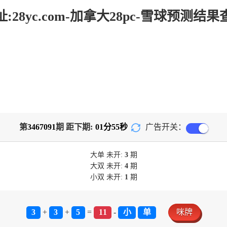
:28yc.com-加拿大28pc-雪球预测结
第
3467091
期 距下期:
01
分
55
秒
广告开关：
大单
未开:
3
期
大双
未开:
4
期
小双
未开:
1
期
3
+
3
+
5
=
11
-
小
单
咪牌