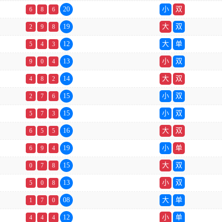
20
小
双
6
8
6
19
大
双
2
9
8
12
大
单
5
4
3
13
小
双
9
0
4
14
大
双
4
8
2
15
小
双
2
7
6
15
小
双
5
7
3
16
大
双
6
5
5
19
小
单
6
9
4
15
大
双
0
7
8
13
小
双
5
0
8
08
大
单
1
7
0
12
小
单
4
4
4