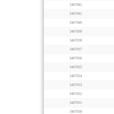
3467042
3467041
3467040
3467039
3467038
3467037
3467036
3467035
3467034
3467033
3467032
3467031
3467030