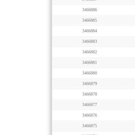
3466886
3466885
3466884
3466883
3466882
3466881
3466880
3466879
3466878
3466877
3466876
3466875