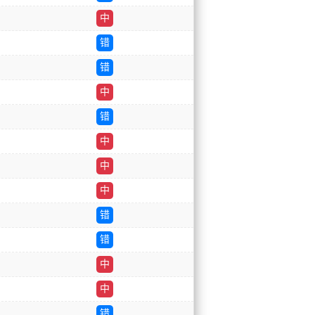
中
错
错
中
错
中
中
中
错
错
中
中
错