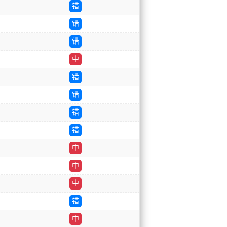
错
错
错
中
错
错
错
错
中
中
中
错
中