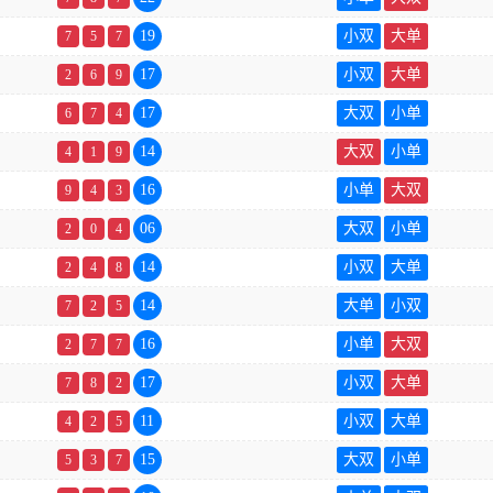
19
小双
大单
7
5
7
17
小双
大单
2
6
9
17
大双
小单
6
7
4
14
大双
小单
4
1
9
16
小单
大双
9
4
3
06
大双
小单
2
0
4
14
小双
大单
2
4
8
14
大单
小双
7
2
5
16
小单
大双
2
7
7
17
小双
大单
7
8
2
11
小双
大单
4
2
5
15
大双
小单
5
3
7