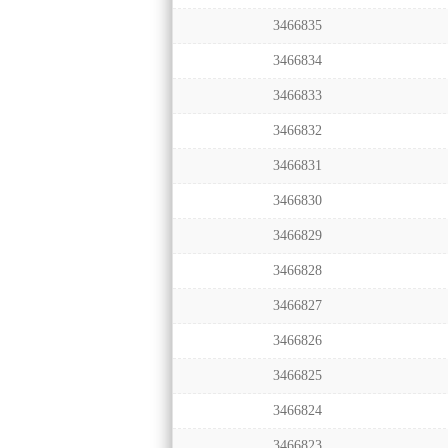
3466835
3466834
3466833
3466832
3466831
3466830
3466829
3466828
3466827
3466826
3466825
3466824
3466823