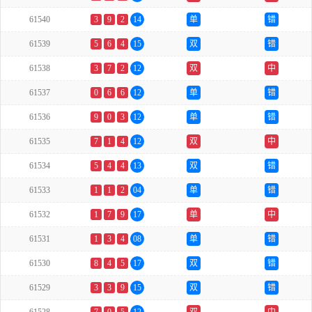
61540
3
9
2
14
单
错
61539
5
6
4
15
双
错
61538
3
7
2
12
双
中
61537
0
6
6
12
单
错
61536
9
0
3
12
单
错
61535
7
1
4
12
双
中
61534
5
4
4
13
双
错
61533
1
1
2
04
单
错
61532
1
7
9
17
单
中
61531
1
3
4
08
单
错
61530
8
4
5
17
双
错
61529
3
3
9
15
双
错