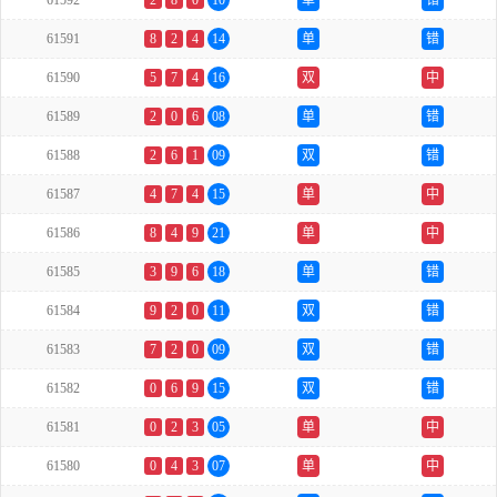
61592
2
8
0
10
单
错
61591
8
2
4
14
单
错
61590
5
7
4
16
双
中
61589
2
0
6
08
单
错
61588
2
6
1
09
双
错
61587
4
7
4
15
单
中
61586
8
4
9
21
单
中
61585
3
9
6
18
单
错
61584
9
2
0
11
双
错
61583
7
2
0
09
双
错
61582
0
6
9
15
双
错
61581
0
2
3
05
单
中
61580
0
4
3
07
单
中